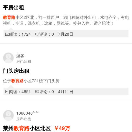
平房出租
教育路
小区2区北，前一排西户，独门独院对外出租，水电齐全，有电
视机，空调，洗衣机，冰箱，网线等。拎包入住。适合陪读！
阅读：1724
评论：0
7月28日
游客
房产/出租
门头房出租
位于
教育路
小区721楼下门头房
阅读：4851
评论：0
4月11日
1866048****
房产/出售
莱州
教育路
小区北区
￥49
万