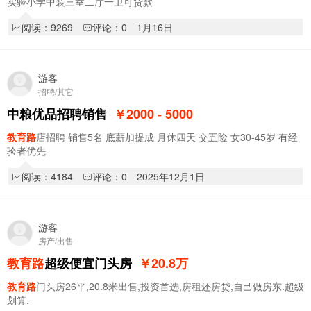
实验小学中装三室二厅一卫可贷款
阅读：9269
评论：0
1月16日
游客
招聘/其它
中粮优品招聘销售
￥2000 - 5000
教育路
店招聘 销售5名 底薪加提成 月休四天 交五险 女30-45岁 有经
验者优先
阅读：4184
评论：0
2025年12月1日
游客
房产/出售
教育路
超级便宜门头房
￥20.8
万
教育路
门头房26平,20.8米出售,投资首选,房租还房贷,自己做房东.超级
划算.