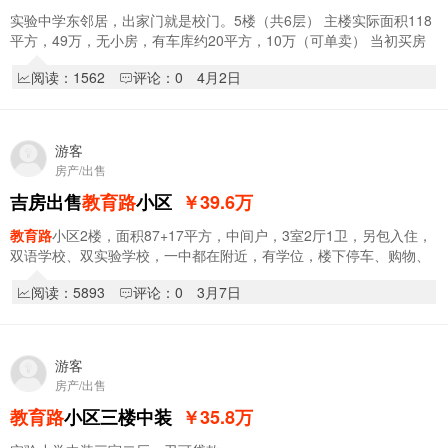
实验中学东邻居，出家门就是校门。5楼（共6层） 主楼实际面积118
平方，49万，无小房，有车库约20平方，10万（可单卖） 当初买房
时请风水先生看过，实际也经过了验证的确是…
阅读：1562
评论：0
4月2日
游客
房产/出售
吉房出售
教育路
小区
￥39.6
万
教育路
小区2楼，面积87+17平方，中间户，3室2厅1卫，另包入住，
双语学校、双实验学校，一中都在附近，有学位，楼下停车、购物、
出行方便，公交站点就在门外，有意可联系136…
阅读：5893
评论：0
3月7日
游客
房产/出售
教育路
小区三楼中装
￥35.8
万