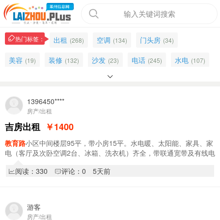
输入关键词搜索
热门标签：
出租
空调
门头房
(268)
(134)
(34)
美容
装修
沙发
电话
水电
(19)
(132)
(23)
(245)
(107)

一中
冰箱
招聘
159
公寓
(14)
(35)
(358)
(12)
(40)
58
独门独院
双实验
文峰
中医
(54)
1396450****
(21)
(14)
(40)
(8)
房产/出租
双语学校
网线
销售
中粮
(25)
(4)
(65)
(1)
吉房出租
￥1400
服务员
急售
步梯
买房
(12)
(36)
(63)
(4)
教育路
小区中间楼层95平，带小房15平。水电暖、太阳能、家具、家
电（客厅及次卧空调2台、冰箱、洗衣机）齐全，带联通宽带及有线电
平房出租
车库
有车
莱州
(17)
(19)
(7)
(273)
视。拎包入住。.
阅读：330
评论：0
5天前
游客
房产/出租