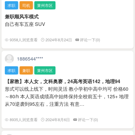
求职
司机
莱州市区
兼职顺风车模式
自己有车五座 SUV
9358人浏览查看
2024年8月24日
评论一下(0)
1886544****
求职
兼职
莱州市区
【家教】本人女，文科奥赛，24高考英语142，地理94
形式可以线上线下，时间灵活 教小学初中高中均可 价格60
～80/h 本人英语成绩高中始终保持全校前五十，125+ 地理
从70逆袭到95左右，注重方法 有意…
8935人浏览查看
2024年8月6日
评论一下(0)