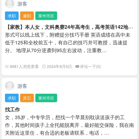
游客
求职
兼职
莱州市区
【
家教】本人女，文科奥赛24年高考生，高考英语142地理94
形式可以线上线下，附赠提分技巧手册 英语成绩在高中未
低于125和全校前五十，有自己的技巧并可教授，迅速提
分。 地理从70分逆袭到95左右波动，注重教…
8981人浏览查看
2024年8月6日
评论一下(0)
游客
求职
其它
莱州市区
找工作
女，35岁，中专学历，想找一个早晨别耽误送孩子的工
作，其他时间孩子上全托能脱离开，最好能交保险，我在南
关附近这里住，有合适的老板请联系，电话，…