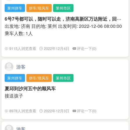
莱州拼车
拼车/顺风车
莱州市区
6
号7号都可以，随时可以走，济南高新区万达附近，回莱州西由
出发地: 济南 目的地: 莱州 出发时间: 2022-12-06 08:00:00
乘车人数: 1人
9115人浏览查看
2022年12月4日
评论一下(0)
游客
莱州拼车
拼车/顺风车
莱州市区
夏邱到沙河五中的顺风车
接送孩子
8978人浏览查看
2022年12月3日
评论一下(0)
游客