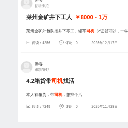
游客
招聘/其它
莱州金矿井下工人
￥8000 - 1
万
莱州金矿外包队招井下零工、罐车
司机
（c证就可以，一
阅读：4256
评论：0
2025年12月17日
游客
求职/兼职
4.2箱货带
司机
找活
本人有箱货，带
司机
，想找个活
阅读：7249
评论：0
2025年11月28日