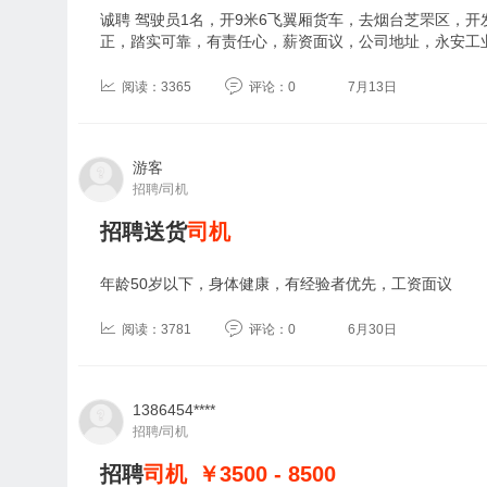
诚聘 驾驶员1名，开9米6飞翼厢货车，去烟台芝罘区，开
正，踏实可靠，有责任心，薪资面议，公司地址，永安工业
阅读：3365
评论：0
7月13日
游客
招聘/司机
招聘送货
司机
年龄50岁以下，身体健康，有经验者优先，工资面议
阅读：3781
评论：0
6月30日
1386454****
招聘/司机
招聘
司机
￥3500 - 8500