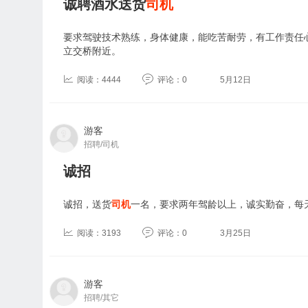
诚聘酒水送货
司机
要求驾驶技术熟练，身体健康，能吃苦耐劳，有工作责任
立交桥附近。
阅读：4444
评论：0
5月12日
游客
招聘/司机
诚招
诚招，送货
司机
一名，要求两年驾龄以上，诚实勤奋，每
阅读：3193
评论：0
3月25日
游客
招聘/其它