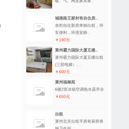
暖、气、网及家具家..
城港路王家村有自住房..
农村自住新房单独出租，停
修
车便利，环境安静..
￥180元
莱州霸力国际大厦五楼..
莱州霸力国际大厦五楼出租
(三部电梯）, ..
￥600元
莱州福禄苑
6楼2室冰箱空调热水器齐全
￥650元
出租
莱州北关出租平房有厨房单
独卫生间