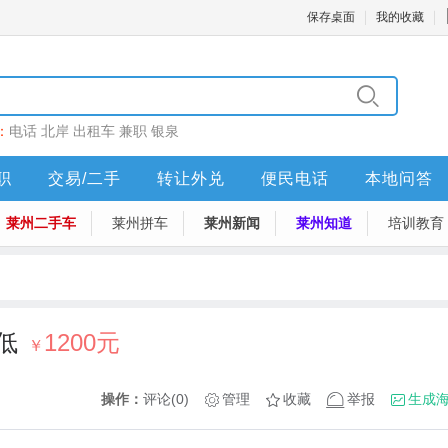
保存桌面
我的收藏
：
电话
北岸
出租车
兼职
银泉
职
交易/二手
转让外兑
便民电话
本地问答
莱州二手车
莱州拼车
莱州新闻
莱州知道
培训教育
低
1200元
￥
操作：
评论(0)
管理
收藏
举报
生成